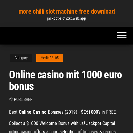
Skip
more chilli slot machine free download
to
jackpot-slotyzkt.web.app
the
content
Category
Merlin32105
Online casino mit 1000 euro
bonus
By
PUBLISHER
Best
Online
Casino
Bonuses (2019) - $£€
1000
's in FREE...
Collect a $1000 Welcome Bonus with us! Jackpot Capital
online casino offers a huge selection of bonuses & games,