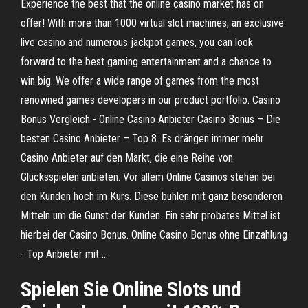
Experience the best that the online casino market has on
offer! With more than 1000 virtual slot machines, an exclusive
live casino and numerous jackpot games, you can look
forward to the best gaming entertainment and a chance to
win big. We offer a wide range of games from the most
renowned games developers in our product portfolio. Casino
Bonus Vergleich - Online Casino Anbieter Casino Bonus – Die
besten Casino Anbieter – Top 8. Es drängen immer mehr
Casino Anbieter auf den Markt, die eine Reihe von
Glücksspielen anbieten. Vor allem Online Casinos stehen bei
den Kunden hoch im Kurs. Diese buhlen mit ganz besonderen
Mitteln um die Gunst der Kunden. Ein sehr probates Mittel ist
hierbei der Casino Bonus. Online Casino Bonus ohne Einzahlung
- Top Anbieter mit ...
Spielen Sie Online Slots und